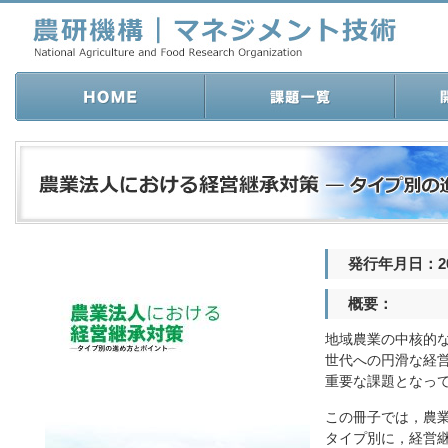
発行年月日：20
概要：
地域農業の中核的
世代への円滑な経
重要な課題となっ
この冊子では，農
タイプ別に，経営